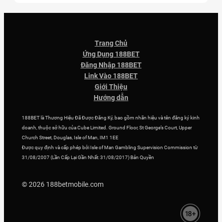
Trang Chủ
Ứng Dụng 188BET
Đăng Nhập 188BET
Link Vào 188BET
Giới Thiệu
Hướng dẫn
188BET là Thương Hiệu Đã Được Đăng Ký, bao gồm nhãn hiệu và tên đăng ký kinh
doanh, thuộc sở hữu của Cube Limited. Ground Floor, St George’s Court, Upper
Church Street, Douglas, Isle of Man, IM1 1EE
Được quy định và cấp phép bởi Isle of Man Gambling Supervision Commission từ
31/08/2007 (Lần Cấp Lại Gần Nhất: 31/08/2017) Bản Quyền
© 2026 188betmobile.com