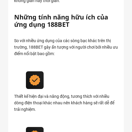
không gian hay thời gian.
Những tính năng hữu ích của
ứng dụng 188BET
So với nhiều ứng dụng của các sòng bạc khác trên thị
trường, 188BET gây ấn tượng với người chơi bởi nhiều ưu
điểm nổi bật bao gồm:
Thiết kế hiện đại và năng động, tương thích với nhiều
dòng điện thoại khác nhau nên khách hàng sẽ rất dễ để
trải nghiệm.