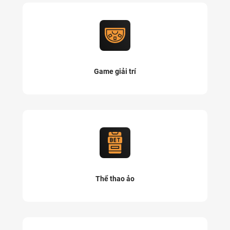
Game giải trí
Thể thao ảo