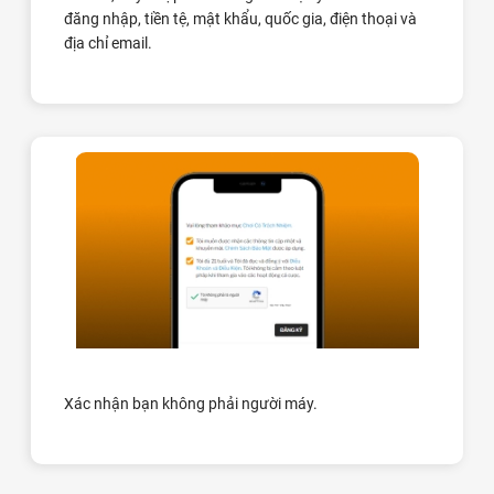
đăng nhập, tiền tệ, mật khẩu, quốc gia, điện thoại và
địa chỉ email.
Xác nhận bạn không phải người máy.