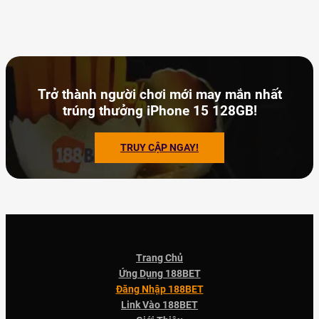
Trở thành người chơi mới may mắn nhất
trúng thưởng iPhone 15 128GB!
TRUY CẬP NGAY!
Trang Chủ
Ứng Dụng 188BET
Đăng Nhập 188BET
Link Vào 188BET