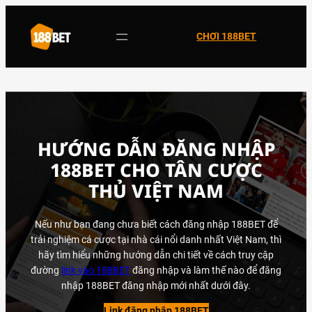
Skip
to
CHƠI 188BET
content
HƯỚNG DẪN ĐĂNG NHẬP
188BET CHO TÂN CƯỢC
THỦ VIỆT NAM
Nếu như bạn đang chưa biết cách đăng nhập 188BET để
trải nghiệm cá cược tại nhà cái nổi danh nhất Việt Nam, thì
hãy tìm hiểu những hướng dẫn chi tiết về cách truy cập
đường
link vào 188BET
đăng nhập và làm thế nào để đăng
nhập 188BET đăng nhập mới nhất dưới đây.
Link đăng nhập 188BET