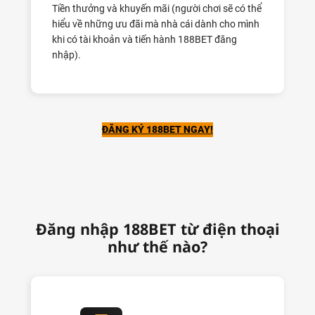
Tiền thưởng và khuyến mãi (người chơi sẽ có thể
hiểu về những ưu đãi mà nhà cái dành cho mình
khi có tài khoản và tiến hành 188BET đăng
nhập).
ĐĂNG KÝ 188BET NGAY!
Đăng nhập 188BET từ điện thoại
như thế nào?