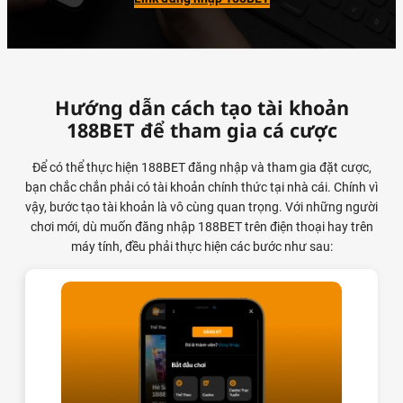
Hướng dẫn cách tạo tài khoản
188BET để tham gia cá cược
Để có thể thực hiện 188BET đăng nhập và tham gia đặt cược,
bạn chắc chắn phải có tài khoản chính thức tại nhà cái. Chính vì
vậy, bước tạo tài khoản là vô cùng quan trọng. Với những người
chơi mới, dù muốn đăng nhập 188BET trên điện thoại hay trên
máy tính, đều phải thực hiện các bước như sau: