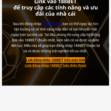
Link vào 188BET
để truy cập các tính năng và ưu
đãi của nhà cái
Sau khi đăng nhập
188BET app
, bạn có thể ngay lập tức
tận hưởng vô số tính năng hấp dẫn và các khuyến mãi
ngập tràn tại nhà cái. Tại đây, chúng tôi cung cấp hệ thống
link vào 188BET chuẩn nhất, luôn sẵn có và được update
liên tục. Điều này sẽ giúp bạn đăng nhập 188BET thuận lợi
và có được những trải nghiệm tối ưu nhất.
Link đăng nhập 188BET trên máy tính
Link đăng nhập 188BET trên điện thoại