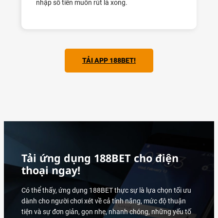
nhập số tiền muốn rút là xong.
TẢI APP 188BET!
Tải ứng dụng 188BET cho điện
thoại ngay!
Có thể thấy, ứng dụng 188BET thực sự là lựa chọn tối ưu
dành cho người chơi xét về cả tính năng, mức độ thuận
tiện và sự đơn giản, gọn nhẹ, nhanh chóng, những yếu tố