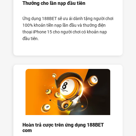
Thưởng cho lần nạp đầu tiên
Ứng dụng 188BET sẽ ưu ái dành tặng người chơi
100% khoản tiền nạp lần đầu và thưởng điện
thoại iPhone 15 cho người chơi có khoản nạp
đầu tiên.
Hoàn trả cược trên ứng dụng 188BET
com