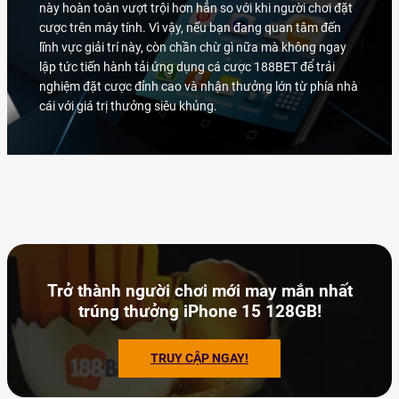
này hoàn toàn vượt trội hơn hẳn so với khi người chơi đặt
cược trên máy tính. Vì vậy, nếu bạn đang quan tâm đến
lĩnh vực giải trí này, còn chần chừ gì nữa mà không ngay
lập tức tiến hành tải ứng dụng cá cược 188BET để trải
nghiệm đặt cược đỉnh cao và nhận thưởng lớn từ phía nhà
cái với giá trị thưởng siêu khủng.
Trở thành người chơi mới may mắn nhất
trúng thưởng iPhone 15 128GB!
TRUY CẬP NGAY!