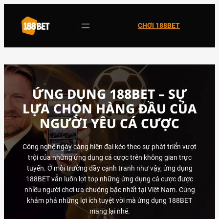
Skip
to
CHƠI 188BET
content
ỨNG DỤNG 188BET – SỰ
LỰA CHỌN HÀNG ĐẦU CỦA
NGƯỜI YÊU CÁ CƯỢC
Công nghệ ngày càng hiện đại kéo theo sự phát triển vượt
trội của những ứng dụng cá cược trên không gian trực
tuyến. Ở môi trường đầy cạnh tranh như vậy, ứng dụng
188BET vẫn luôn lọt top những ứng dụng cá cược được
nhiều người chơi ưa chuộng bậc nhất tại Việt Nam. Cùng
khám phá những lợi ích tuyệt vời mà ứng dụng 188BET
mang lại nhé.