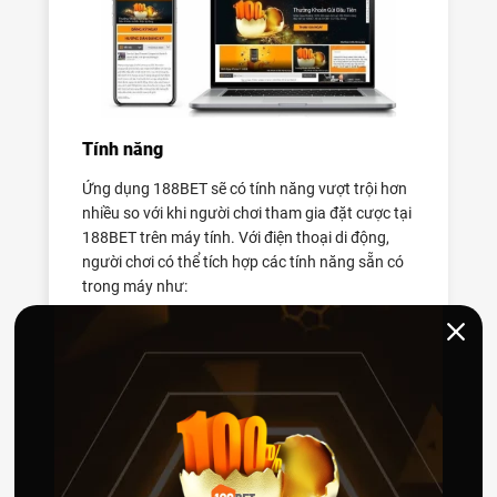
Tính năng
Ứng dụng 188BET sẽ có tính năng vượt trội hơn
nhiều so với khi người chơi tham gia đặt cược tại
188BET trên máy tính. Với điện thoại di động,
người chơi có thể tích hợp các tính năng sẵn có
trong máy như:
Quyền truy cập dữ liệu cá nhân
Định vị vị trí để xác định tiền tệ và quốc gia
Bảo mật thông tin (vì xác thực vân tay
hoặc mở khóa bằng gương mặt)