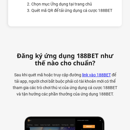
Chọn mục Ứng dụng tại trang chủ
Quét mã QR để tải ứng dụng cá cược 188BET
Đăng ký ứng dụng 188BET như
thế nào cho chuẩn?
Sau khi quét mã hoặc truy cập đường
link vào 188BET
để
tải app, người chơi bắt buộc phải có tài khoản mới có thể
tham gia các trò chơi thú vị của ứng dụng cá cược 188BET
và tận hưởng các phần thưởng của ứng dụng 188BET.